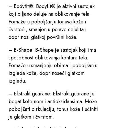
– Bodyfit®: Bodyfit® je aktivni sastojak
koji ciljano deluje na oblikovanje tela.
Pomaže u poboljšanju tonusa kože i
čvrstoći, smanjenju pojave celulita i
doprinosi glatkoj površini kože.
– B-Shape: B-Shape je sastojak koji ima
sposobnost oblikovanja kontura tela.
Pomaže u smanjenju obima i poboljšanju
izgleda kože, doprinoseći glatkom
izgledu.
– Ekstrakt guarane: Ekstrakt guarane je
bogat kofeinom i antioksidansima. Može
poboljšati cirkulaciju, tonus kože i učiniti
je glatkom i čvrstom.