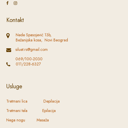
Kontakt
Nede Spasojević 13b,
Bežanijska kosa, Novi Beograd
siluet.rs@gmail.com
069/100-2030
011/228-6327
Usluge
Tretmani lica Depilacija
Tretmani tela Epilacija
Nega nogu Masaža