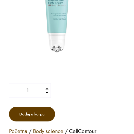
Dodaj u korpu
Početna
/
Body science
/ CellContour