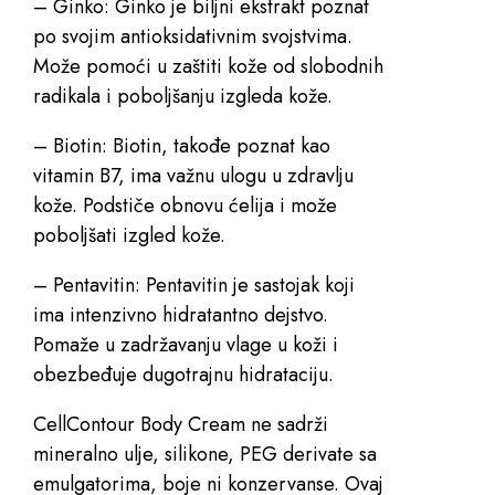
– Ginko: Ginko je biljni ekstrakt poznat
po svojim antioksidativnim svojstvima.
Može pomoći u zaštiti kože od slobodnih
radikala i poboljšanju izgleda kože.
– Biotin: Biotin, takođe poznat kao
vitamin B7, ima važnu ulogu u zdravlju
kože. Podstiče obnovu ćelija i može
poboljšati izgled kože.
– Pentavitin: Pentavitin je sastojak koji
ima intenzivno hidratantno dejstvo.
Pomaže u zadržavanju vlage u koži i
obezbeđuje dugotrajnu hidrataciju.
CellContour Body Cream ne sadrži
mineralno ulje, silikone, PEG derivate sa
emulgatorima, boje ni konzervanse. Ovaj