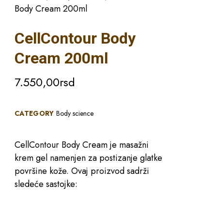
Body Cream 200ml
CellContour Body
Cream 200ml
7.550,00
rsd
CATEGORY
Body science
CellContour Body Cream je masažni
krem gel namenjen za postizanje glatke
površine kože. Ovaj proizvod sadrži
sledeće sastojke: