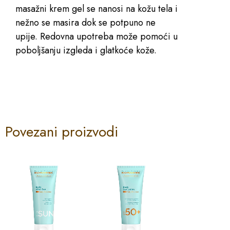
masažni krem gel se nanosi na kožu tela i
nežno se masira dok se potpuno ne
upije. Redovna upotreba može pomoći u
poboljšanju izgleda i glatkoće kože.
Povezani proizvodi