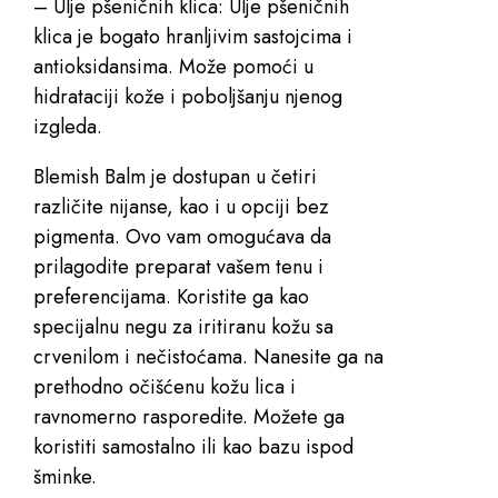
– Ulje pšeničnih klica: Ulje pšeničnih
klica je bogato hranljivim sastojcima i
antioksidansima. Može pomoći u
hidrataciji kože i poboljšanju njenog
izgleda.
Blemish Balm je dostupan u četiri
različite nijanse, kao i u opciji bez
pigmenta.
Ovo vam omogućava da
prilagodite preparat vašem tenu i
preferencijama. Koristite ga kao
specijalnu negu za iritiranu kožu sa
crvenilom i nečistoćama. Nanesite ga na
prethodno očišćenu kožu lica i
ravnomerno rasporedite.
Možete ga
koristiti samostalno ili kao bazu ispod
šminke.