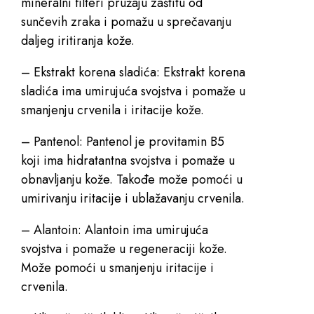
mineralni filteri pružaju zaštitu od
sunčevih zraka i pomažu u sprečavanju
daljeg iritiranja kože.
– Ekstrakt korena sladića: Ekstrakt korena
sladića ima umirujuća svojstva i pomaže u
smanjenju crvenila i iritacije kože.
– Pantenol: Pantenol je provitamin B5
koji ima hidratantna svojstva i pomaže u
obnavljanju kože. Takođe može pomoći u
umirivanju iritacije i ublažavanju crvenila.
– Alantoin: Alantoin ima umirujuća
svojstva i pomaže u regeneraciji kože.
Može pomoći u smanjenju iritacije i
crvenila.