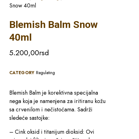
Snow 40ml
Blemish Balm Snow
40ml
5.200,00
rsd
CATEGORY
Regulating
Blemish Balm je korektivna specijalna
nega koja je namenjena za iritiranu kožu
sa crvenilom i nečistoćama. Sadrži
sledeće sastojke:
– Cink oksid i titanijum dioksid: Ovi