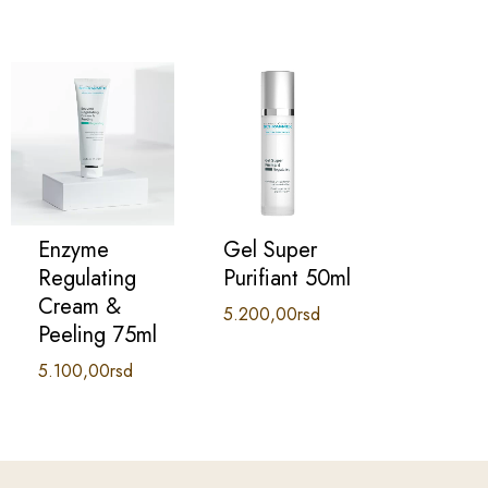
Enzyme
Gel Super
Regulating
Purifiant 50ml
Cream &
5.200,00
rsd
Peeling 75ml
5.100,00
rsd