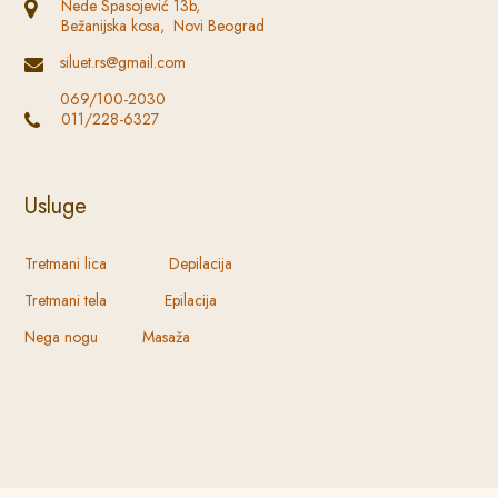
Nede Spasojević 13b,
Bežanijska kosa, Novi Beograd
siluet.rs@gmail.com
069/100-2030
011/228-6327
Usluge
Tretmani lica Depilacija
Tretmani tela Epilacija
Nega nogu Masaža